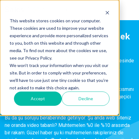
This website stores cookies on your computer.
These cookies are used to improve your website
Gelir Getiren Videolar Üretmek
experience and provide more personalized services
to you, both on this website and through other
media. To find out more about the cookies we use,
see our Privacy Policy.
Yakın tarihli bir araştırmada Cisco, 2017’de %75 seviyesinde
We won't track your information when you visit our
olan küresel tüketici video trafiğinin, 2022 yılında %82
site. But in order to comply with your preferences,
seviyesine yükseleceği sonucunu elde etti.
we'll have to use just one tiny cookie so that you're
not asked to make this choice again.
Alıcılarımız, internette geçirdikleri zamanın büyük bir kısmını
video izlemeye ayırıyor ve bu saman alevi gibi gelip geçici
Accept
Decline
bir eğilim değil.
Bu da şu soruyu beraberinde getiriyor: Şu anda web siteniz
ne oranda video tabanlı? Muhtemelen %0 ile %10 arasında
bir rakam. Güzel haber şu ki muhtemelen rakipleriniz de